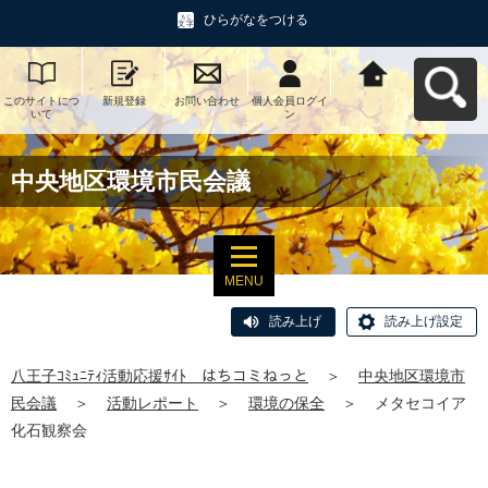
ひらがなをつける
このサイトにつ
新規登録
お問い合わせ
個人会員ログイ
八王子ｺﾐｭﾆﾃｨ活
いて
ン
動応援ｻｲﾄ はち
コミねっとへ戻
る
中央地区環境市民会議
MENU
読み上げ
読み上げ設定
八王子ｺﾐｭﾆﾃｨ活動応援ｻｲﾄ はちコミねっと
＞
中央地区環境市
民会議
＞
活動レポート
＞
環境の保全
＞
メタセコイア
化石観察会