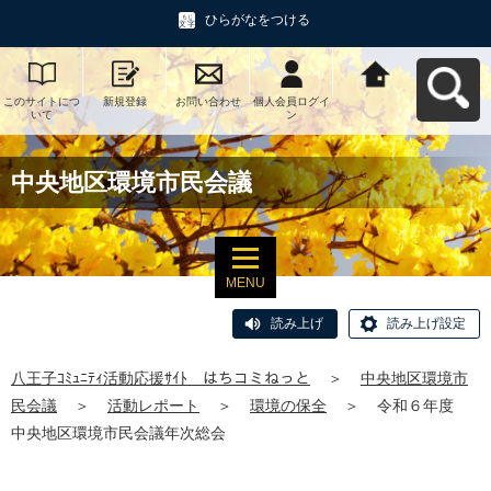
ひらがなをつける
このサイトにつ
新規登録
お問い合わせ
個人会員ログイ
八王子ｺﾐｭﾆﾃｨ活
いて
ン
動応援ｻｲﾄ はち
コミねっとへ戻
る
中央地区環境市民会議
MENU
読み上げ
読み上げ設定
八王子ｺﾐｭﾆﾃｨ活動応援ｻｲﾄ はちコミねっと
＞
中央地区環境市
民会議
＞
活動レポート
＞
環境の保全
＞
令和６年度
中央地区環境市民会議年次総会