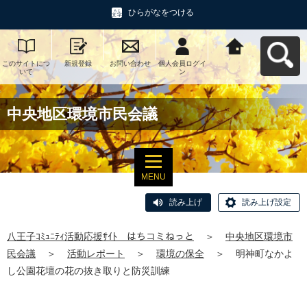
ひらがなをつける
このサイトにつ
新規登録
お問い合わせ
個人会員ログイ
八王子ｺﾐｭﾆﾃｨ活
いて
ン
動応援ｻｲﾄ はち
コミねっとへ戻
る
中央地区環境市民会議
MENU
読み上げ
読み上げ設定
八王子ｺﾐｭﾆﾃｨ活動応援ｻｲﾄ はちコミねっと
＞
中央地区環境市
民会議
＞
活動レポート
＞
環境の保全
＞
明神町なかよ
し公園花壇の花の抜き取りと防災訓練