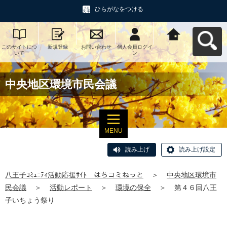
ひらがなをつける
このサイトにつ
新規登録
お問い合わせ
個人会員ログイ
八王子ｺﾐｭﾆﾃｨ活
いて
ン
動応援ｻｲﾄ はち
コミねっとへ戻
る
中央地区環境市民会議
MENU
読み上げ
読み上げ設定
八王子ｺﾐｭﾆﾃｨ活動応援ｻｲﾄ はちコミねっと
＞
中央地区環境市
民会議
＞
活動レポート
＞
環境の保全
＞
第４６回八王
子いちょう祭り