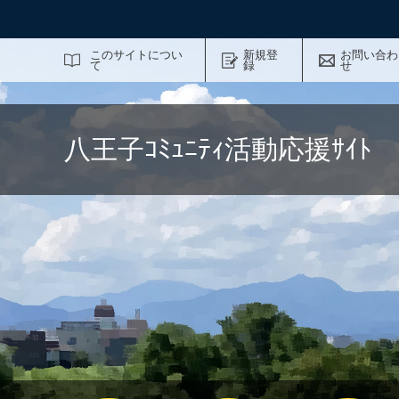
サイト内検索
このサイトについ
新規登
お問い合わ
て
録
せ
八王子ｺﾐｭﾆﾃｨ活動応援ｻｲ