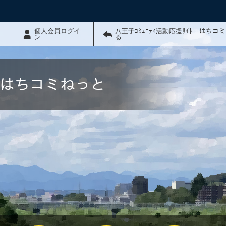
個人会員ログイ
八王子ｺﾐｭﾆﾃｨ活動応援ｻｲﾄ はちコ
ン
る
ﾄ はちコミねっと