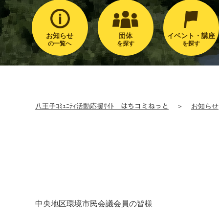
お知らせ
団体
イベント・講座
の一覧へ
を探す
を探す
八王子ｺﾐｭﾆﾃｨ活動応援ｻｲﾄ はちコミねっと
＞
お知らせ
中央地区環境市民会議会員の皆様