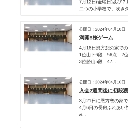
7月12日(金曜日)及び
二つの小学校で、吹き矢体
公開日：2024年04月18日
満開‼桜ゲーム
4月18日恩方憩の家で
1位山下6段 56点 2
3位舩山5段 47...
公開日：2024年04月10日
入会2週間後に初段
3月21日に恩方憩の家
4月6日の長房ふれあい
&...