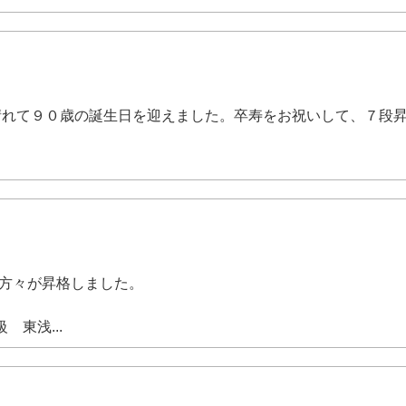
が晴れて９０歳の誕生日を迎えました。卒寿をお祝いして、７段
の方々が昇格しました。
。
 東浅...