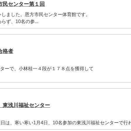
市民センター第１回
ンしました。恩方市民センター体育館です。
ず、10名の参...
合格者
ンターで、小林桂一４段が１７８点を獲得して
.
、東浅川福祉センター
催日は、寒い寒い1月4日、10名参加の東浅川福祉センターで行わ.