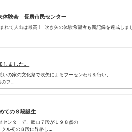
矢体験会 長房市民センター
天に恵まれて人出は最高!! 吹き矢の体験希望者も新記録を達成しま
加しました。
人憩いの家の文化祭で吹矢によるフーセンわりを行い、
フ...
じめての８段誕生
福祉センターで、舩山７段が１９８点の
クル初の８段に昇格し...