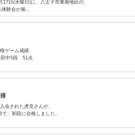
７月17日(水曜日)に、八王子市東南地区の
験会が催...
の桜ゲーム成績
位田中5段 51点
獲得
で入会された虎見さんが、
館で、初段に合格しました。