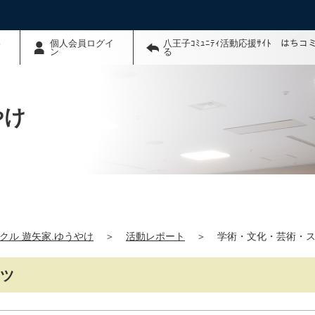
わ
個人会員ログイ
八王子ｺﾐｭﾆﾃｨ活動応援ｻｲﾄ はち
ン
る
やけ
クル 遊矢家.ゆうやけ
＞
活動レポート
＞
学術・文化・芸術・
ーツ