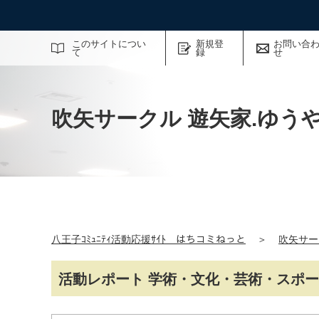
サイト内検索
このサイトについ
新規登
お問い合
て
録
せ
吹矢サークル 遊矢家.ゆう
八王子ｺﾐｭﾆﾃｨ活動応援ｻｲﾄ はちコミねっと
＞
吹矢サー
活動レポート 学術・文化・芸術・スポ