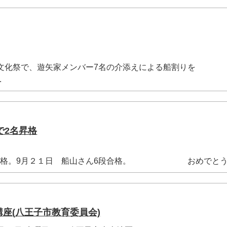
家文化祭で、遊矢家メンバー7名の介添えによる船割りを
.
で2名昇格
級合格。9月２１日 船山さん6段合格。 おめでとうござ
講座(八王子市教育委員会)