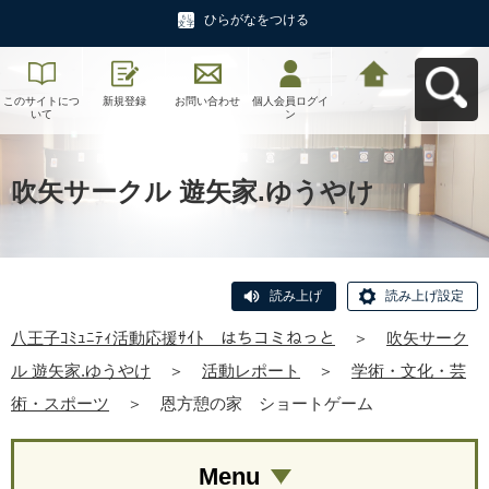
ひらがなをつける
このサイトにつ
新規登録
お問い合わせ
個人会員ログイ
八王子ｺﾐｭﾆﾃｨ活
いて
ン
動応援ｻｲﾄ はち
コミねっとへ戻
る
吹矢サークル 遊矢家.ゆうやけ
読み上げ
読み上げ設定
八王子ｺﾐｭﾆﾃｨ活動応援ｻｲﾄ はちコミねっと
＞
吹矢サーク
ル 遊矢家.ゆうやけ
＞
活動レポート
＞
学術・文化・芸
術・スポーツ
＞
恩方憩の家 ショートゲーム
Menu