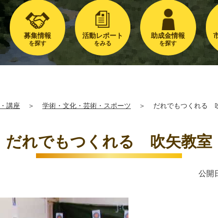
募集情報
活動レポート
助成金情報
を探す
をみる
を探す
・講座
＞
学術・文化・芸術・スポーツ
＞
だれでもつくれる 
だれでもつくれる 吹矢教室
公開日