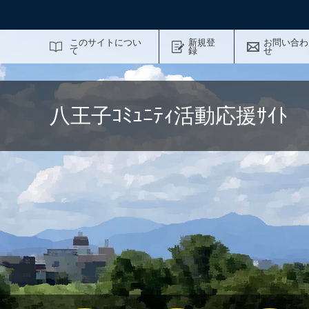
サイト内検索
このサイトについ
新規登
お問い合わ
て
録
せ
八王子ｺﾐｭﾆﾃｨ活動応援ｻｲ