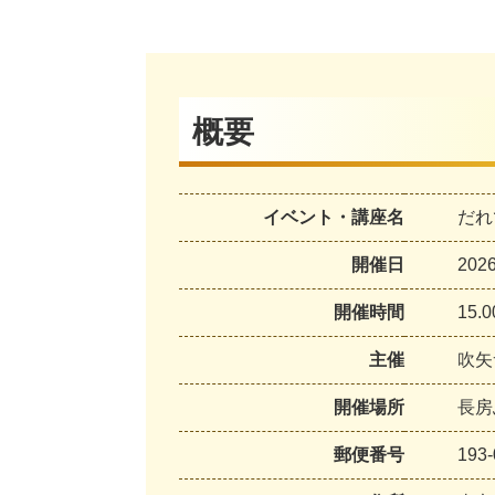
概要
イベント・講座名
だれ
開催日
20
開催時間
15.0
主催
吹矢
開催場所
長房
郵便番号
193-