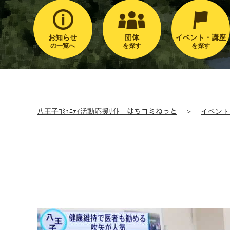
お知らせ
団体
イベント・講座
の一覧へ
を探す
を探す
八王子ｺﾐｭﾆﾃｨ活動応援ｻｲﾄ はちコミねっと
＞
イベント