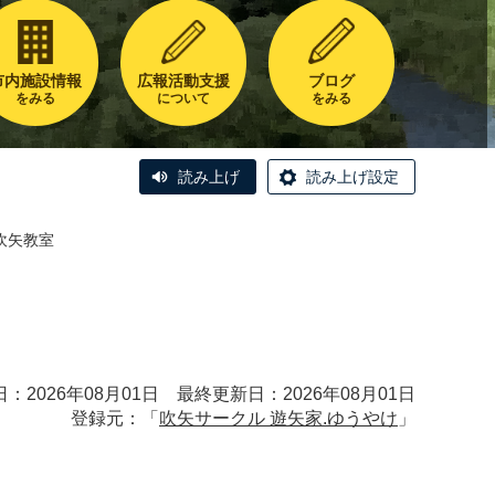
市内施設情報
広報活動支援
ブログ
をみる
について
をみる
読み上げ
読み上げ設定
吹矢教室
：2026年08月01日 最終更新日：2026年08月01日
登録元：「
吹矢サークル 遊矢家.ゆうやけ
」