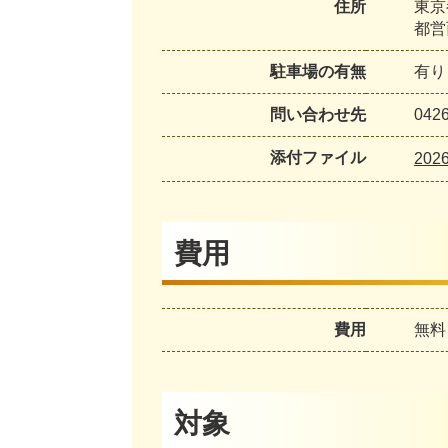
住所
東京
都営
駐車場の有無
有り
問い合わせ先
04
添付ファイル
202
費用
費用
無料
対象