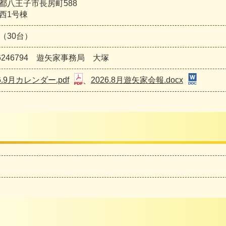
都八王子市長房町588
西1号棟
（30台）
26246794 遊矢家事務局 大塚
6.9月カレンダー.pdf
、
2026.8月遊矢家会報.docx