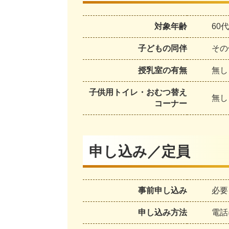
対象年齢
60
子どもの同伴
その
授乳室の有無
無し
子供用トイレ・おむつ替え
無し
コーナー
申し込み／定員
事前申し込み
必要
申し込み方法
電話