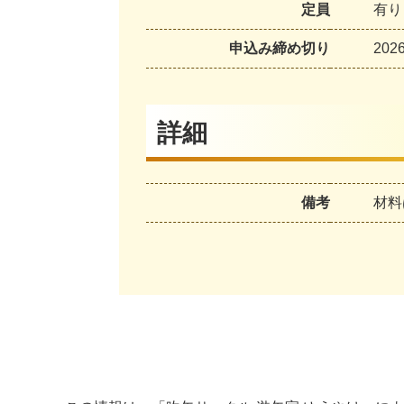
定員
有り
申込み締め切り
202
詳細
備考
材料