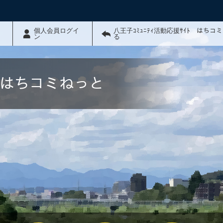
個人会員ログイ
八王子ｺﾐｭﾆﾃｨ活動応援ｻｲﾄ はちコ
ン
る
ﾄ はちコミねっと