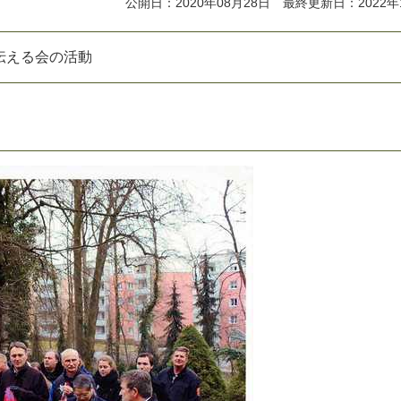
公開日：2020年08月28日 最終更新日：2022年
伝
え
る
会
の
活
動