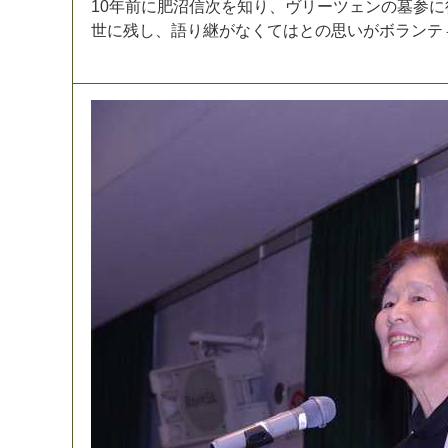
1
0
年
前
に
肥
沼
信
次
を
知
り
、
ヴ
リ
ー
ツ
ェ
ン
の
墓
参
に
世
に
残
し
、
語
り
継
が
な
く
て
は
と
の
思
い
が
ボ
ラ
ン
テ