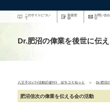
サイト内検索
このサイトについ
新規登
お問い合
て
録
せ
Dr.肥沼の偉業を後世に伝
八王子ｺﾐｭﾆﾃｨ活動応援ｻｲﾄ はちコミねっと
＞
Dr.肥
肥沼信次の偉業を伝える会の活動