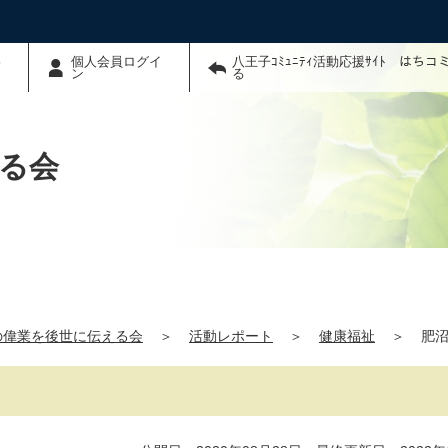
わ
個人会員ログイ
八王子ｺﾐｭﾆﾃｨ活動応援ｻｲﾄ はち
ン
る
える会
沼の偉業を後世に伝える会
＞
活動レポート
＞
健康福祉
＞
肥