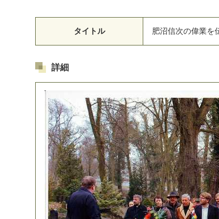
タイトル
肥
沼
信
次
の
偉
業
を
詳細
マイメディア検索