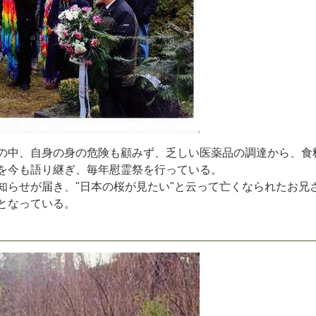
の
中
、
自
身
の
身
の
危
険
も
顧
み
ず
、
乏
し
い
医
薬
品
の
調
達
か
ら
、
食
を
今
も
語
り
継
ぎ
、
毎
年
慰
霊
祭
を
行
っ
て
い
る
。
知
ら
せ
が
届
き
、
"
日
本
の
桜
が
見
た
い
"
と
云
っ
て
亡
く
な
ら
れ
た
お
兄
と
な
っ
て
い
る
。