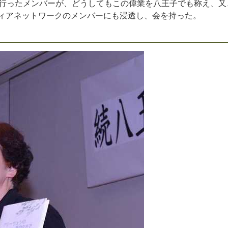
行
っ
た
メ
ン
バ
ー
が
、
ど
う
し
て
も
こ
の
偉
業
を
八
王
子
で
も
称
え
、
又
ィ
ア
ネ
ッ
ト
ワ
ー
ク
の
メ
ン
バ
ー
に
も
浸
透
し
、
会
を
持
っ
た
。