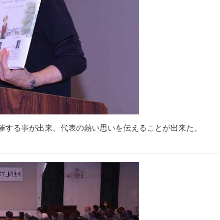
催
す
る
事
が
出
来
、
代
表
の
熱
い
思
い
を
伝
え
る
こ
と
が
出
来
た
。