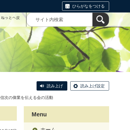
ひらがなをつける
コミねっとへ戻
読み上げ
読み上げ設定
沼信次の偉業を伝える会の活動
Menu
ホーム