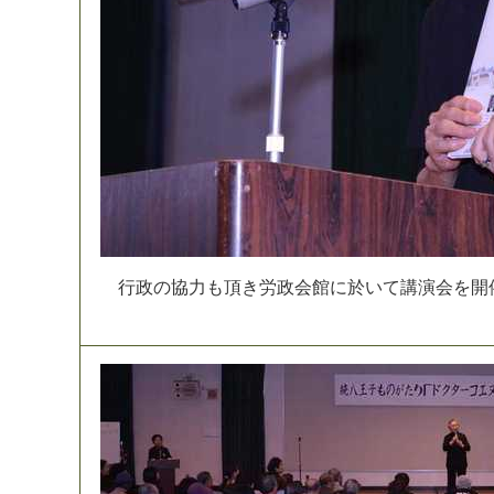
行
政
の
協
力
も
頂
き
労
政
会
館
に
於
い
て
講
演
会
を
開