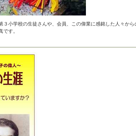
第
３
小
学
校
の
生
徒
さ
ん
や
、
会
員
、
こ
の
偉
業
に
感
銘
し
た
人
々
か
ら
真
で
す
。