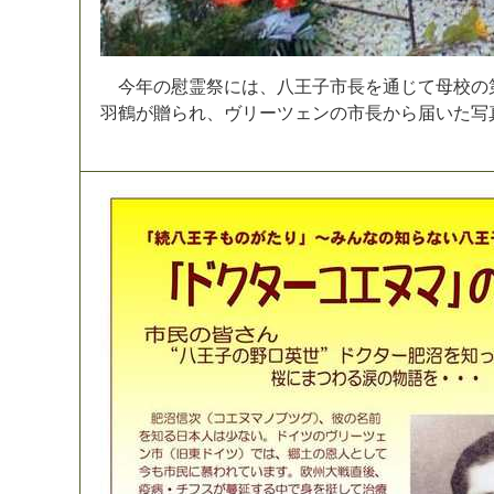
今
年
の
慰
霊
祭
に
は
、
八
王
子
市
長
を
通
じ
て
母
校
の
羽
鶴
が
贈
ら
れ
、
ヴ
リ
ー
ツ
ェ
ン
の
市
長
か
ら
届
い
た
写