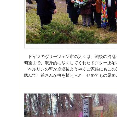
ド
イ
ツ
の
ヴ
リ
ー
ツ
ェ
ン
市
の
人
々
は
、
戦
後
の
混
乱
調
達
ま
で
、
献
身
的
に
尽
く
し
て
く
れ
た
ド
ク
タ
ー
肥
沼
ベ
ル
リ
ン
の
壁
が
崩
壊
後
よ
う
や
く
ご
家
族
に
も
こ
の
偲
ん
で
、
弟
さ
ん
が
桜
を
植
え
ら
れ
、
せ
め
て
も
の
慰
め