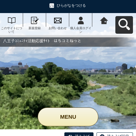
ひらがなをつける
このサイトにつ
新規登録
お問い合わせ
個人会員ログイ
八王子ｺﾐｭﾆﾃｨ活
いて
ン
動応援ｻｲﾄ はち
コミねっとへ戻
る
八王子ｺﾐｭﾆﾃｨ活動応援ｻｲﾄ はちコミねっと
MENU