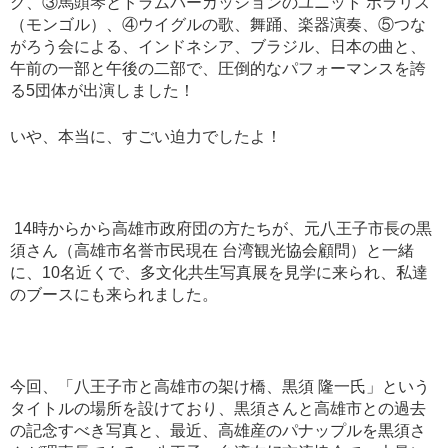
グ、③馬頭琴とドラムパーカッションのユニット ボラリス
（モンゴル）、④ウイグルの歌、舞踊、楽器演奏、⑤つな
がろう会による、インドネシア、ブラジル、日本の曲と、
午前の一部と午後の二部で、圧倒的なパフォーマンスを誇
る5団体が出演しました！
いや、本当に、すごい迫力でしたよ！
14時からから高雄市政府団の方たちが、元八王子市長の黒
須さん（高雄市名誉市民現在 台湾観光協会顧問）と一緒
に、10名近くで、多文化共生写真展を見学に来られ、私達
のブースにも来られました。
今回、「八王子市と高雄市の架け橋、黒須 隆一氏」という
タイトルの場所を設けており、黒須さんと高雄市との過去
の記念すべき写真と、最近、高雄産のパナップルを黒須さ