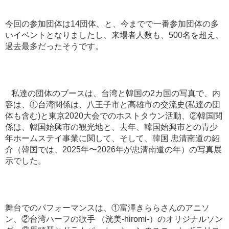
今回の参加団体は14団体、と、今までで一番参加団体の多
いイベントとなりましたし、来場者人数も、500名を超え、
過去最多だったそうです。
私達の団体のブースは、台湾と韓国の2カ国の写真で、内
容は、①台湾関係は、八王子市と高雄市の交流史(私達の団
体も含む)と東京2020大会でのホストタウン活動、②韓国関
係は、韓国始興市の観光地と、去年、韓国始興市との青少
年ホームステイ事業に関して、そして、韓国 忠清南道の紹
介（韓国では、2025年〜2026年が忠清南道の年）の写真展
示でした。
舞台でのパフォーマンスは、①富澤きららさんのアニソ
ン、②台湾ハーフの歌手 （洸美-hiromi-）のオリジナルソン