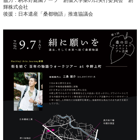
協力：駒木野庭園アーツ 創価大学桑の日実行委員会 創
輝株式会社
後援：日本遺産「桑都物語」推進協議会