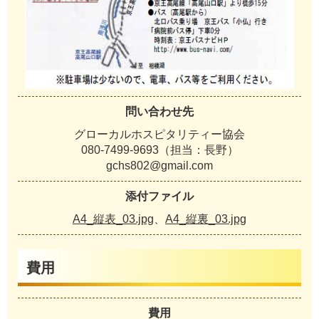
問い合わせ先
グローカルホスピタリティー協会
080‐7499‐9693（担当：長野）
gchs802@gmail.com
添付ファイル
A4_縦表_03.jpg
、
A4_縦裏_03.jpg
費用
費用