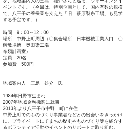
を、地域案内人の三島 雄介さんと巡る、ウォーキングイ
ベントです。（今回は、特別企画として、国内有数の規模
で、八王子の養蚕業を支えた「旧 萩原製糸工場」も見学
する予定です。）
時間 9：00～12：00
場所 中野上町周辺（〇集合場所 日本機械工業入口 〇
解散場所 奥田染工場
布類計画室）
定員 20名
参加費 500円
地域案内人 三島 雄介 氏
1984年日野市生まれ
2007年地域金融機関に就職
2013年より八王子市中野上町に在住
中野上町でのものづくり事業者などとの出会いをきっかけ
に、プライベートにてまちの歴史やものづくり等を紹介す
るボランティア活動やイベントのサポートに取り組む。