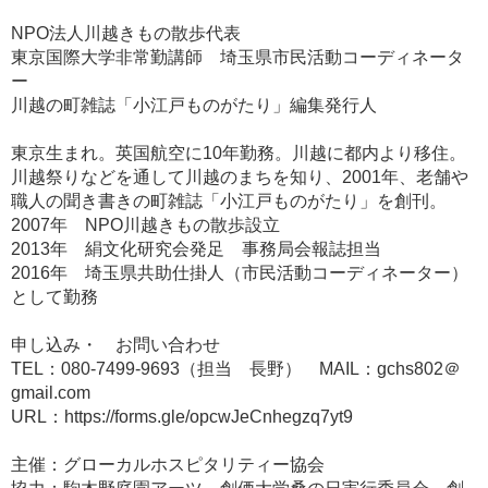
NPO法人川越きもの散歩代表
東京国際大学非常勤講師 埼玉県市民活動コーディネータ
ー
川越の町雑誌「小江戸ものがたり」編集発行人
東京生まれ。英国航空に10年勤務。川越に都内より移住。
川越祭りなどを通して川越のまちを知り、2001年、老舗や
職人の聞き書きの町雑誌「小江戸ものがたり」を創刊。
2007年 NPO川越きもの散歩設立
2013年 絹文化研究会発足 事務局会報誌担当
2016年 埼玉県共助仕掛人（市民活動コーディネーター）
として勤務
申し込み・ お問い合わせ
TEL：080‐7499‐9693（担当 長野） MAIL：gchs802＠
gmail.com
URL：https://forms.gle/opcwJeCnhegzq7yt9
主催：グローカルホスピタリティー協会