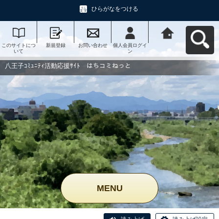
ひらがなをつける
このサイトにつ
新規登録
お問い合わせ
個人会員ログイ
八王子ｺﾐｭﾆﾃｨ活
いて
ン
動応援ｻｲﾄ はち
コミねっとへ戻
る
八王子ｺﾐｭﾆﾃｨ活動応援ｻｲﾄ はちコミねっと
MENU