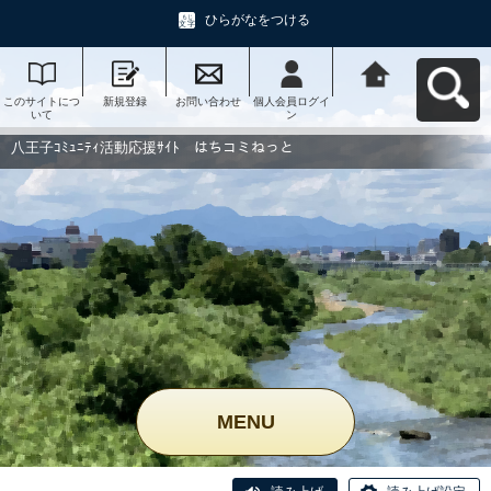
ひらがなをつける
このサイトにつ
新規登録
お問い合わせ
個人会員ログイ
八王子ｺﾐｭﾆﾃｨ活
いて
ン
動応援ｻｲﾄ はち
コミねっとへ戻
る
八王子ｺﾐｭﾆﾃｨ活動応援ｻｲﾄ はちコミねっと
MENU