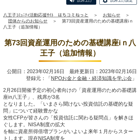
読み上げ
読み上げ設定
八王子ｺﾐｭﾆﾃｨ活動応援ｻｲﾄ はちコミねっと
＞
お知らせ
＞
団体からのお知らせ
＞
第73回資産運用のための基礎講座iｎ
八王子（追加情報）
第73回資産運用のための基礎講座iｎ八
王子（追加情報）
公開日：2023年02月16日 最終更新日：2023年02月16日
登録元：「
NPOお金と金融・経済知識を学ぶ会
」
2月26日開催予定の初心者向けの「資産運用のための基礎講
座in八王子」、残席が3名
となりました。「いまさら聞けない投資信託の基礎的な疑
問」について経験豊かな
女性CFPが皆さんの「投資信託に関わる疑問点」を解きほ
ぐします。NISA制度の拡大
を軸に資産所得倍増プランがいよいよ来年１月からスター
トします。現在NISA制度を