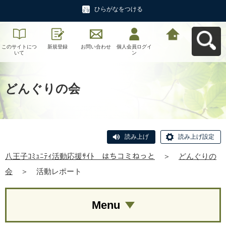
ひらがなをつける
このサイトにつ
新規登録
お問い合わせ
個人会員ログイ
八王子ｺﾐｭﾆﾃｨ活
いて
ン
動応援ｻｲﾄ はち
コミねっとへ戻
る
どんぐりの会
読み上げ
読み上げ設定
八王子ｺﾐｭﾆﾃｨ活動応援ｻｲﾄ はちコミねっと
＞
どんぐりの
会
＞
活動レポート
Menu