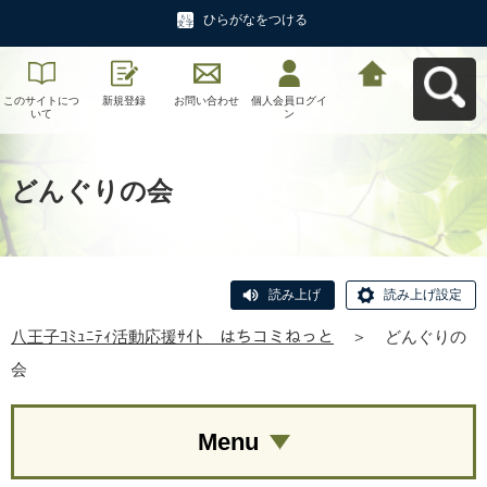
ひらがなをつける
このサイトにつ
新規登録
お問い合わせ
個人会員ログイ
八王子ｺﾐｭﾆﾃｨ活
いて
ン
動応援ｻｲﾄ はち
コミねっとへ戻
る
どんぐりの会
読み上げ
読み上げ設定
八王子ｺﾐｭﾆﾃｨ活動応援ｻｲﾄ はちコミねっと
＞
どんぐりの
会
Menu