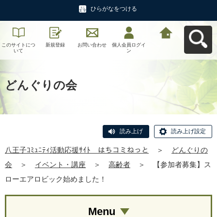
ひらがなをつける
このサイトにつ
新規登録
お問い合わせ
個人会員ログイ
八王子ｺﾐｭﾆﾃｨ活
いて
ン
動応援ｻｲﾄ はち
コミねっとへ戻
る
どんぐりの会
読み上げ
読み上げ設定
八王子ｺﾐｭﾆﾃｨ活動応援ｻｲﾄ はちコミねっと
＞
どんぐりの
会
＞
イベント・講座
＞
高齢者
＞
【参加者募集】ス
ローエアロビック始めました！
Menu