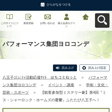
ひらがなをつける
このサイトにつ
新規登録
お問い合わせ
個人会員ログイ
八王子ｺﾐｭﾆﾃｨ活
いて
ン
動応援ｻｲﾄ はち
コミねっとへ戻
る
パフォーマンス集団ヨロコンデ
読み上げ
読み上げ設定
八王子ｺﾐｭﾆﾃｨ活動応援ｻｲﾄ はちコミねっと
＞
パフォーマ
ンス集団ヨロコンデ
＞
イベント・講座
＞
学術・文化・
芸術・スポーツ
＞
【観客参加型ミステリー劇】第4回『ミ
ス・シャーロック・ホームズの憂鬱』ふたたび八王子へ！