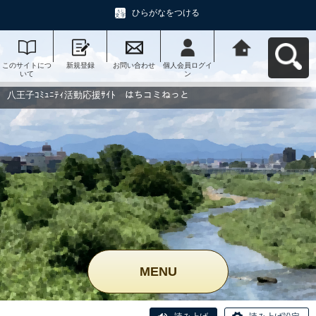
ひらがなをつける
このサイトにつ
新規登録
お問い合わせ
個人会員ログイ
八王子ｺﾐｭﾆﾃｨ活
いて
ン
動応援ｻｲﾄ はち
コミねっとへ戻
る
八王子ｺﾐｭﾆﾃｨ活動応援ｻｲﾄ はちコミねっと
MENU