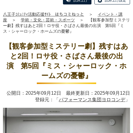
読み上げ
読み上げ設定
八王子ｺﾐｭﾆﾃｨ活動応援ｻｲﾄ はちコミねっと
＞
イベント・講
座
＞
学術・文化・芸術・スポーツ
＞
【観客参加型ミステリ
ー劇】残すはあと2回！ロサ役・さばさん最後の出演 第5回『ミ
ス・シャーロック・ホームズの憂鬱』
【観客参加型ミステリー劇】残すはあ
と2回！ロサ役・さばさん最後の出
演 第5回『ミス・シャーロック・ホ
ームズの憂鬱』
公開日：2025年09月12日 最終更新日：2025年09月12日
登録元：「
パフォーマンス集団ヨロコンデ
」