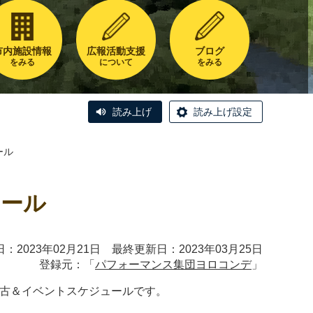
市内施設情報
広報活動支援
ブログ
をみる
について
をみる
読み上げ
読み上げ設定
ール
ュール
：2023年02月21日 最終更新日：2023年03月25日
登録元：「
パフォーマンス集団ヨロコンデ
」
デ稽古＆イベントスケジュールです。