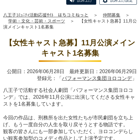
読み上げ
読み上げ設定
八王子ｺﾐｭﾆﾃｨ活動応援ｻｲﾄ はちコミねっと
＞
仲間募集
＞
学術・文化・芸術・スポーツ
＞
【女性キャスト急募】11月公
演メインキャスト1名募集
【女性キャスト急募】11月公演メイン
キャスト1名募集
公開日：2026年06月28日 最終更新日：2026年06月29日
登録元：「
パフォーマンス集団ヨロコンデ
」
八王子で活動する社会人劇団「パフォーマンス集団ヨロコ
ンデ」では、2026年11月公演に出演してくださる女性キャ
ストを1名募集しています。
今回の作品は、刑務所を出た女性たちが市民劇団を立ち上
げ、もう一度自分の人生を取り戻そうとする物語です。
観客の皆さんにも一部参加していただく、ヨロコンデらし
い観客参加型のコメディ作品として上演予定です。