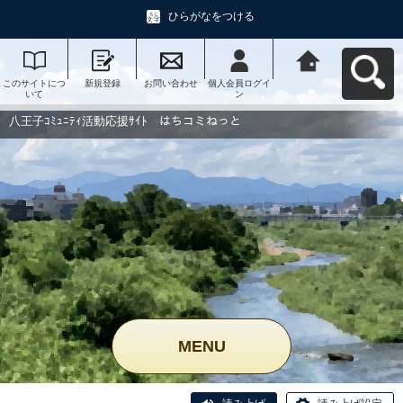
ひらがなをつける
このサイトにつ
新規登録
お問い合わせ
個人会員ログイ
八王子ｺﾐｭﾆﾃｨ活
いて
ン
動応援ｻｲﾄ はち
コミねっとへ戻
る
八王子ｺﾐｭﾆﾃｨ活動応援ｻｲﾄ はちコミねっと
MENU