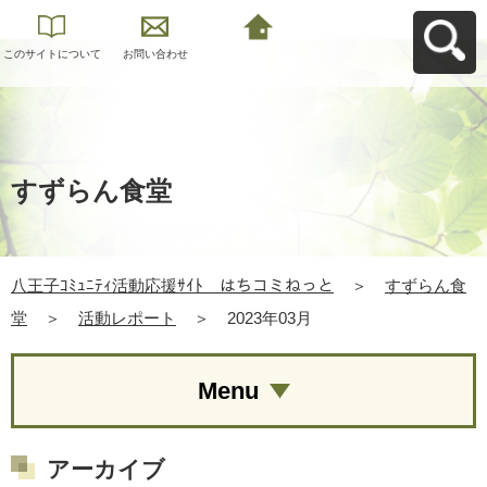
このサイトについて
お問い合わせ
八王子ｺﾐｭﾆﾃｨ活動応
援ｻｲﾄ はちコミねっ
とへ戻る
すずらん食堂
八王子ｺﾐｭﾆﾃｨ活動応援ｻｲﾄ はちコミねっと
＞
すずらん食
堂
＞
活動レポート
＞
2023年03月
Menu
アーカイブ