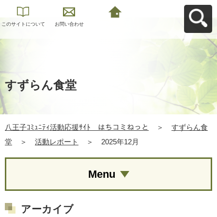
このサイトについて
お問い合わせ
八王子ｺﾐｭﾆﾃｨ活動応
援ｻｲﾄ はちコミねっ
とへ戻る
すずらん食堂
八王子ｺﾐｭﾆﾃｨ活動応援ｻｲﾄ はちコミねっと
＞
すずらん食
堂
＞
活動レポート
＞
2025年12月
Menu
アーカイブ