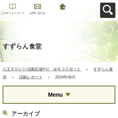
このサイトについて
お問い合わせ
八王子ｺﾐｭﾆﾃｨ活動応
援ｻｲﾄ はちコミねっ
とへ戻る
すずらん食堂
八王子ｺﾐｭﾆﾃｨ活動応援ｻｲﾄ はちコミねっと
＞
すずらん食
堂
＞
活動レポート
＞
2024年08月
Menu
アーカイブ