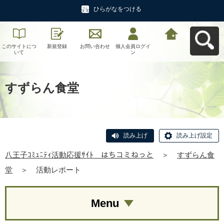
ひらがなをつける
このサイトにつ
新規登録
お問い合わせ
個人会員ログイ
八王子ｺﾐｭﾆﾃｨ活
いて
ン
動応援ｻｲﾄ はち
コミねっとへ戻
る
すずらん食堂
読み上げ
読み上げ設定
八王子ｺﾐｭﾆﾃｨ活動応援ｻｲﾄ はちコミねっと
＞
すずらん食
堂
＞
活動レポート
Menu