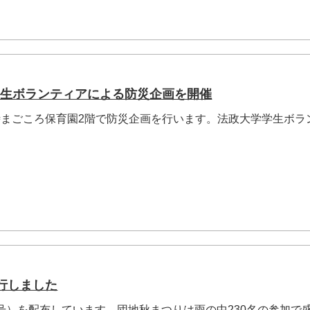
大学生ボランティアによる防災企画を開催
～14時まごころ保育園2階で防災企画を行います。法政大学学生ボラ
行しました
1号）を配布しています。団地秋まつりは雨の中230名の参加で