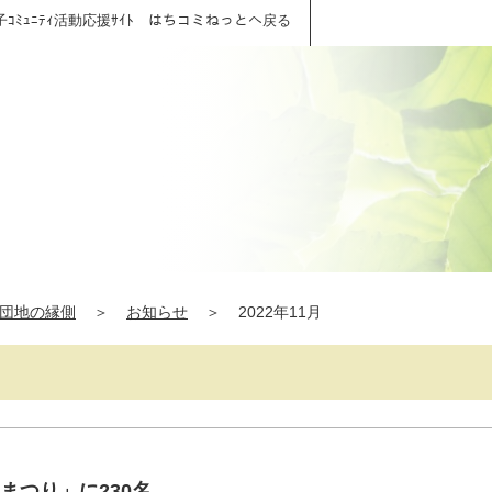
子ｺﾐｭﾆﾃｨ活動応援ｻｲﾄ はちコミねっとへ戻る
団地の縁側
＞
お知らせ
＞
2022年11月
秋まつり」に230名