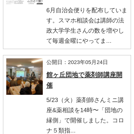
6月自治会便りを配布していま
す。スマホ相談会は講師の法
政大学学生さんの数を増やし
て毎週金曜にやってま...
公開日：2023年05月24日
館ヶ丘団地で薬剤師講座開
催
5/23（火）薬剤師さんミニ講
座&薬相談を14時〜「団地の
縁側」で開催しました。コロ
ナ５類指...