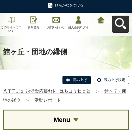
ひらがなをつける
このサイトにつ
新規登録
お問い合わせ
個人会員ログイ
八王子ｺﾐｭﾆﾃｨ活
いて
ン
動応援ｻｲﾄ はち
コミねっとへ戻
る
館ヶ丘・団地の縁側
読み上げ
読み上げ設定
八王子ｺﾐｭﾆﾃｨ活動応援ｻｲﾄ はちコミねっと
＞
館ヶ丘・団
地の縁側
＞
活動レポート
Menu