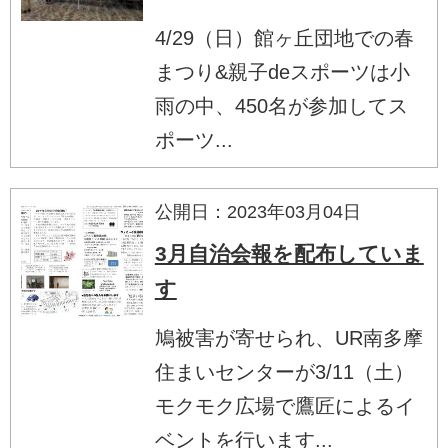
4/29（日）館ヶ丘団地での春
まつり&親子deスポーツは小
雨の中、450名が参加してス
ポーツ...
公開日：2023年03月04日
3月自治会報を配布していま
す
鳩被害が寄せられ、UR南多摩
住まいセンターが3/11（土）
モクモク広場で鷹匠によるイ
ベントを行います...