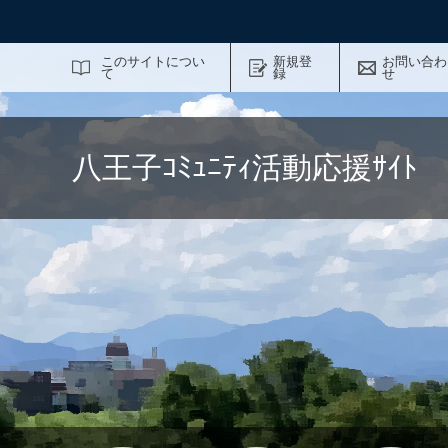
サイト内検索
このサイトについ
新規登
お問い合わ
て
録
せ
八王子ｺﾐｭﾆﾃｨ活動応援ｻｲ