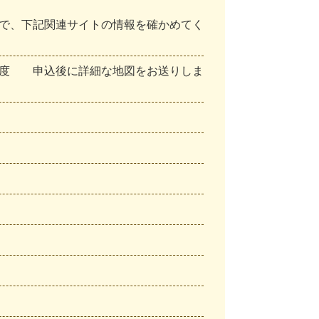
で
、
下
記
関
連
サ
イ
ト
の
情
報
を
確
か
め
て
く
度
申
込
後
に
詳
細
な
地
図
を
お
送
り
し
ま