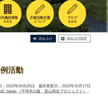
市内施設情報
広報活動支援
ブログ
をみる
について
をみる
読み上げ
読み上げ設定
定例活動
：2022年04月20日 最終更新日：2022年10月17日
oE Japan （宇津木の森 里山再生プロジェクト）
」