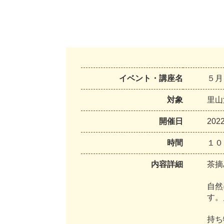
イベント・講座名
５月
対象
里山
開催日
2
0
2
時間
１
０
内容詳細
茶
摘
自
然
す
。
持
ち