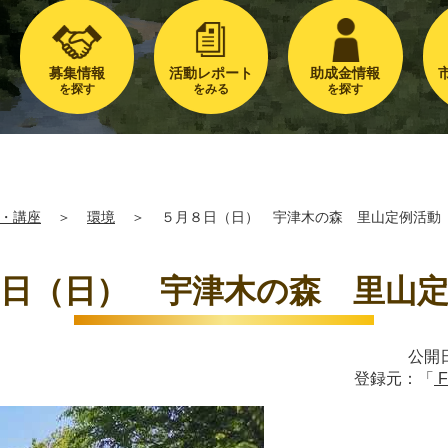
募集情報
活動レポート
助成金情報
を探す
をみる
を探す
・講座
＞
環境
＞
５月８日（日） 宇津木の森 里山定例活動
日（日） 宇津木の森 里山
公開日
登録元：「
F