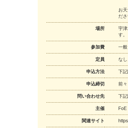
お
天
だ
さ
場所
宇
津
す
。
参加費
一
般
定員
な
し
申込方法
下
記
申込締切
前
々
問い合わせ先
下
記
主催
F
o
E
関連サイト
h
t
t
p
s