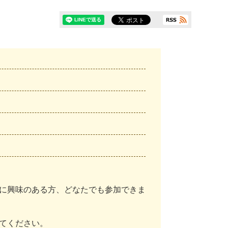
に
興
味
の
あ
る
方
、
ど
な
た
で
も
参
加
で
き
ま
て
く
だ
さ
い
。