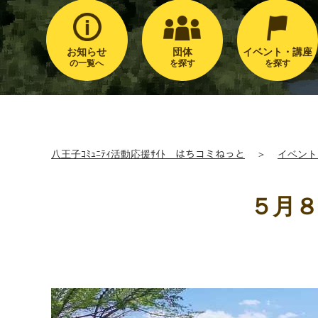
お知らせ
団体
イベント・講座
の一覧へ
を探す
を探す
八王子ｺﾐｭﾆﾃｨ活動応援ｻｲﾄ はちコミねっと
＞
イベント
５月８