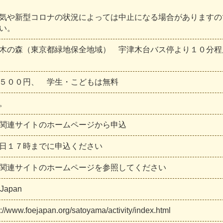
気
や
新
型
コ
ロ
ナ
の
状
況
に
よ
っ
て
は
中
止
に
な
る
場
合
が
あ
り
ま
す
の
い
。
木
の
森
（
東
京
都
緑
地
保
全
地
域
）
宇
津
木
台
バ
ス
停
よ
り
１
０
分
程
５
０
０
円
、
学
生
・
こ
ど
も
は
無
料
。
関
連
サ
イ
ト
の
ホ
ー
ム
ペ
ー
ジ
か
ら
申
込
日
１
７
時
ま
で
に
申
込
く
だ
さ
い
関
連
サ
イ
ト
の
ホ
ー
ム
ペ
ー
ジ
を
参
照
し
て
く
だ
さ
い
J
a
p
a
n
:
/
/
w
w
w
.
f
o
e
j
a
p
a
n
.
o
r
g
/
s
a
t
o
y
a
m
a
/
a
c
t
i
v
i
t
y
/
i
n
d
e
x
.
h
t
m
l