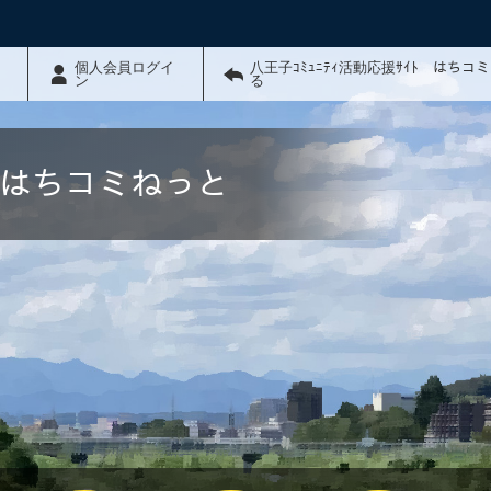
個人会員ログイ
八王子ｺﾐｭﾆﾃｨ活動応援ｻｲﾄ はちコ
ン
る
ﾄ はちコミねっと