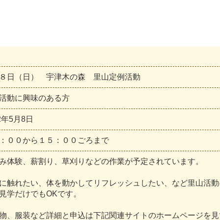
８日（日） 宇津木の森 里山定例活動
活動に興味のある方
2
年
5
月
8
日
：
０
０
か
ら
１
５
：
０
０
ご
ろ
ま
で
み
体
験
、
薪
割
り
、
草
刈
り
な
ど
の
作
業
が
予
定
さ
れ
て
い
ま
す
。
に
触
れ
た
い
、
体
を
動
か
し
て
リ
フ
レ
ッ
シ
ュ
し
た
い
、
な
ど
里
山
活
動
見
学
だ
け
で
も
O
K
で
す
。
物
、
服
装
な
ど
詳
細
と
申
込
は
下
記
関
連
サ
イ
ト
の
ホ
ー
ム
ペ
ー
ジ
を
見