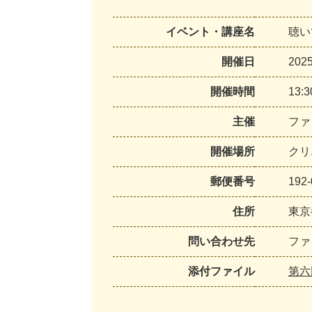
イベント・講座名
聴い
開催日
20
開催時間
13:
主催
ファ
開催場所
クリ
郵便番号
192-
住所
東京
問い合わせ先
ファ
添付ファイル
第六