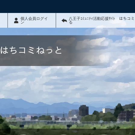
個人会員ログイ
八王子ｺﾐｭﾆﾃｨ活動応援ｻｲﾄ はちコ
ン
る
ﾄ はちコミねっと