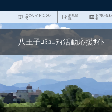
サイト内検索
このサイトについ
新規登
お問い合わ
て
録
せ
八王子ｺﾐｭﾆﾃｨ活動応援ｻｲ