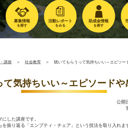
募集情報
活動レポート
助成金情報
を探す
をみる
を探す
・講座
＞
社会教育
＞
聴いてもらうって気持ちいい～エピソー
って気持ちいい～エピソードや
公開日
マにした講座です。
らを振り返る「エンプティ・チェア」という技法を取り入れま