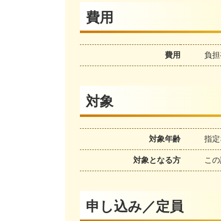
費用
費用
負担
対象
対象年齢
指定
対象となる方
この
申し込み／定員