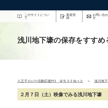
サイト内検索
このサイトについ
新規登
お問い合
て
録
せ
浅川地下壕の保存をすすめ
八王子ｺﾐｭﾆﾃｨ活動応援ｻｲﾄ はちコミねっと
＞
浅川地下
２月７日（土）映像でみる浅川地下壕