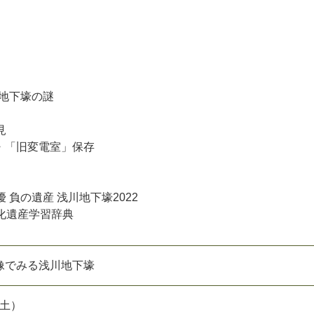
・地下壕の謎
見
壕」・「旧変電室」保存
 負の遺産 浅川地下壕2022
文化遺産学習辞典
像でみる浅川地下壕
（土）