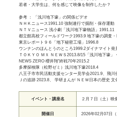
若者・大学生は、何を感じて映像を制作したか？
参考 ： 「浅川地下壕」の関係ビデオ
ＮＨＫニュース1991.10 強制連行で掘削・保存運動
ＮＴＶニュース 浅小劇「浅川地下壕物語」1991.11
都立館高校フィールドワーク1993.9 地下壕の調査
東京レポート９６「地下秘密工場」1996.8
ウンナンのほんとうのところ1999.2ダイナマイト発
ＴＯＫＹＯ ＭＸ ＮＥＷＳ2013.8/15「浅川地下
NEWS ZERO 櫻井翔”終戦70年2015.2
多摩探検隊（松野ゼミ）浅川地下壕2018.4
八王子市市民活動支援センター見学会2021.9、飛川優
Ｊの追跡 2023.8、 学研まんが ＮＥＷ日本の歴史 
イベント・講座名
２月７日（土）映
開催日
2026年02月07日