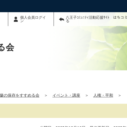
わ
個人会員ログイ
八王子ｺﾐｭﾆﾃｨ活動応援ｻｲﾄ はち
ン
る
る会
壕の保存をすすめる会
＞
イベント・講座
＞
人権・平和
＞