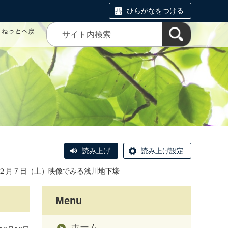
ひらがなをつける
コミねっとへ戻
読み上げ
読み上げ設定
２月７日（土）映像でみる浅川地下壕
Menu
ホーム