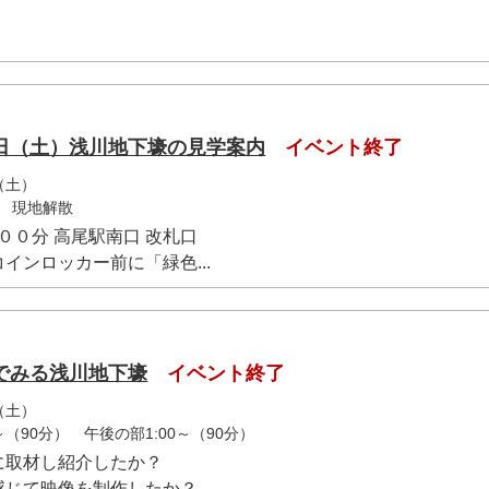
日（土）浅川地下壕の見学案内
イベント終了
（土）
 現地解散
００分 高尾駅南口 改札口
インロッカー前に「緑色...
でみる浅川地下壕
イベント終了
（土）
～（90分） 午後の部1:00～（90分）
に取材し紹介したか？
感じて映像を制作したか？