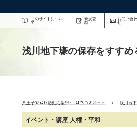
サイト内検索
このサイトについ
新規登
お問い合
て
録
せ
浅川地下壕の保存をすすめ
八王子ｺﾐｭﾆﾃｨ活動応援ｻｲﾄ はちコミねっと
＞
浅川地下
イベント・講座 人権・平和