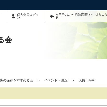
わ
個人会員ログイ
八王子ｺﾐｭﾆﾃｨ活動応援ｻｲﾄ はち
ン
る
る会
壕の保存をすすめる会
＞
イベント・講座
＞
人権・平和