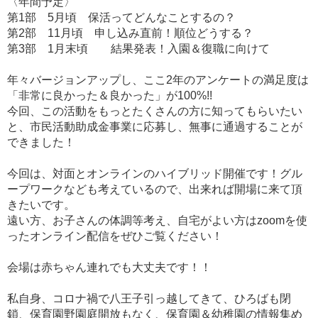
〈年間予定〉
第1部 5月頃 保活ってどんなことするの？
第2部 11月頃 申し込み直前！順位どうする？
第3部 1月末頃 結果発表！入園＆復職に向けて
年々バージョンアップし、ここ2年のアンケートの満足度は
「非常に良かった＆良かった」が100%!!
今回、この活動をもっとたくさんの方に知ってもらいたい
と、市民活動助成金事業に応募し、無事に通過することが
できました！
今回は、対面とオンラインのハイブリッド開催です！グル
ープワークなども考えているので、出来れば開場に来て頂
きたいです。
遠い方、お子さんの体調等考え、自宅がよい方はzoomを使
ったオンライン配信をぜひご覧ください！
会場は赤ちゃん連れでも大丈夫です！！
私自身、コロナ禍で八王子引っ越してきて、ひろばも閉
鎖、保育園野園庭開放もなく、保育園＆幼稚園の情報集め