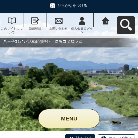
ひらがなをつける
このサイトにつ
新規登録
お問い合わせ
個人会員ログイ
八王子ｺﾐｭﾆﾃｨ活
いて
ン
動応援ｻｲﾄ はち
コミねっとへ戻
る
八王子ｺﾐｭﾆﾃｨ活動応援ｻｲﾄ はちコミねっと
MENU