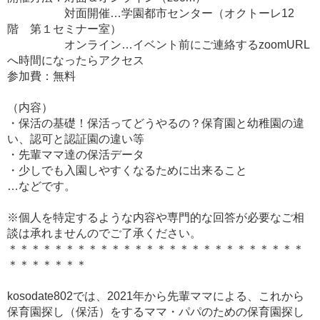
対面開催…学園都市センター（オクトーレ12
階 第１セミナー室）
オンライン…イベント前にご連絡するzoomURL
へ時間になったらアクセス
参加費：無料
（内容）
・保活の基礎！保活ってどうやるの？保育園と幼稚園の違
い、認可と認証園の違い等
・先輩ママ達の保活データ
・少しでも入園しやすくなるために出来ること
…などです。
※個人を特定するような内容や専門的な回答が必要なご相
談は承れませんのでご了承ください。
＊＊＊＊＊＊＊＊＊＊＊＊＊＊＊＊＊＊＊＊＊＊＊＊＊＊
＊＊＊＊＊＊＊
kosodate802では、2021年から先輩ママによる、これから
保育園探し（保活）をするママ・パパのための保育園探し