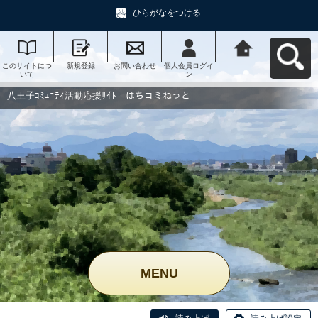
ひらがなをつける
このサイトにつ
新規登録
お問い合わせ
個人会員ログイ
八王子ｺﾐｭﾆﾃｨ活
いて
ン
動応援ｻｲﾄ はち
コミねっとへ戻
る
八王子ｺﾐｭﾆﾃｨ活動応援ｻｲﾄ はちコミねっと
MENU