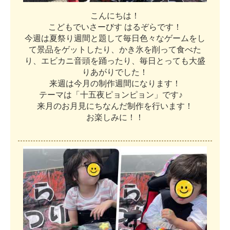
こ
ん
に
ち
は
！
こ
ど
も
で
い
さ
ー
び
す
は
る
ぞ
ら
で
す
！
今
週
は
夏
祭
り
週
間
と
題
し
て
毎
日
色
々
な
ゲ
ー
ム
を
し
て
景
品
を
ゲ
ッ
ト
し
た
り
、
か
き
氷
を
削
っ
て
食
べ
た
り
、
エ
ビ
カ
ニ
音
頭
を
踊
っ
た
り
、
毎
日
と
っ
て
も
大
盛
り
あ
が
り
で
し
た
！
来
週
は
今
月
の
制
作
週
間
に
な
り
ま
す
！
テ
ー
マ
は
「
十
五
夜
ピ
ョ
ン
ピ
ョ
ン
」
で
す
♪
来
月
の
お
月
見
に
ち
な
ん
だ
制
作
を
行
い
ま
す
！
お
楽
し
み
に
！
！