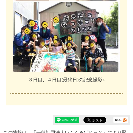
３
日
目
、
４
日
目
(
最
終
日
)
の
記
念
撮
影
♪
この情報は、「一般社団法人いんくるぱれっと」により登