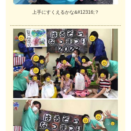
上
手
に
す
く
え
る
か
な
&
#
1
2
3
1
6
;
？