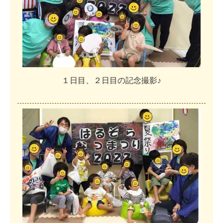
１
日
目
、
２
日
目
の
記
念
撮
影
♪