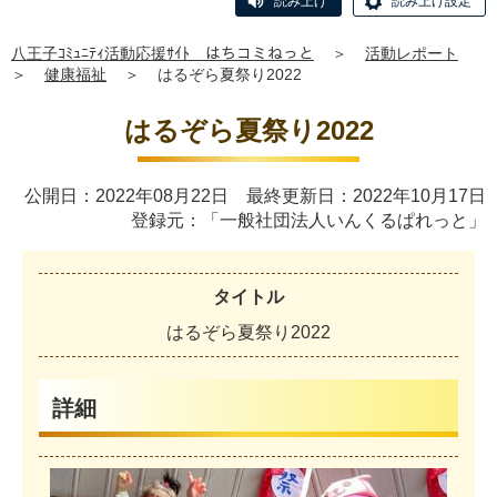
読み上げ
読み上げ設定
八王子ｺﾐｭﾆﾃｨ活動応援ｻｲﾄ はちコミねっと
＞
活動レポート
＞
健康福祉
＞
はるぞら夏祭り2022
はるぞら夏祭り2022
公開日：2022年08月22日 最終更新日：2022年10月17日
登録元：「一般社団法人いんくるぱれっと」
タイトル
は
る
ぞ
ら
夏
祭
り
2
0
2
2
詳細