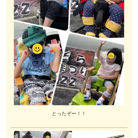
と
っ
た
ぞ
ー
！
！