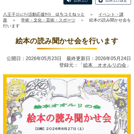
読み上げ
読み上げ設定
八王子ｺﾐｭﾆﾃｨ活動応援ｻｲﾄ はちコミねっと
＞
イベント・講
座
＞
学術・文化・芸術・スポーツ
＞
絵本の読み聞かせ会を
行います
絵本の読み聞かせ会を行います
公開日：2026年05月23日 最終更新日：2026年05月24日
登録元：「
絵本 オオルリの会
」