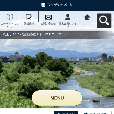
ひらがなをつける
このサイトにつ
新規登録
お問い合わせ
個人会員ログイ
八王子ｺﾐｭﾆﾃｨ活
いて
ン
動応援ｻｲﾄ はち
コミねっとへ戻
る
八王子ｺﾐｭﾆﾃｨ活動応援ｻｲﾄ はちコミねっと
MENU