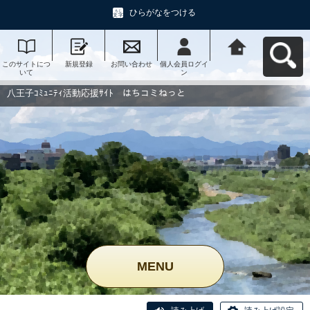
ひらがなをつける
このサイトにつ
新規登録
お問い合わせ
個人会員ログイ
八王子ｺﾐｭﾆﾃｨ活
いて
ン
動応援ｻｲﾄ はち
コミねっとへ戻
る
八王子ｺﾐｭﾆﾃｨ活動応援ｻｲﾄ はちコミねっと
MENU