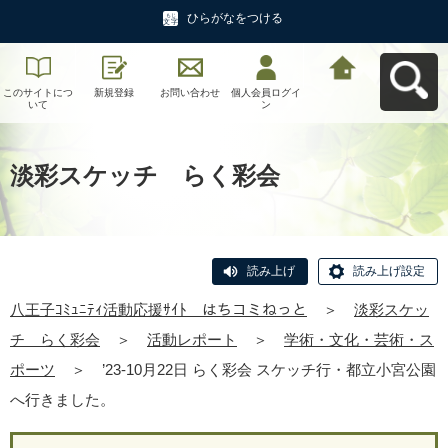
ひらがなをつける
このサイトにつ
新規登録
お問い合わせ
個人会員ログイ
八王子ｺﾐｭﾆﾃｨ活
いて
ン
動応援ｻｲﾄ はち
コミねっとへ戻
る
淡彩スケッチ らく彩会
読み上げ
読み上げ設定
八王子ｺﾐｭﾆﾃｨ活動応援ｻｲﾄ はちコミねっと
＞
淡彩スケッ
チ らく彩会
＞
活動レポート
＞
学術・文化・芸術・ス
ポーツ
＞
’23-10月22日 らく彩会 スケッチ行・都立小宮公園
へ行きました。