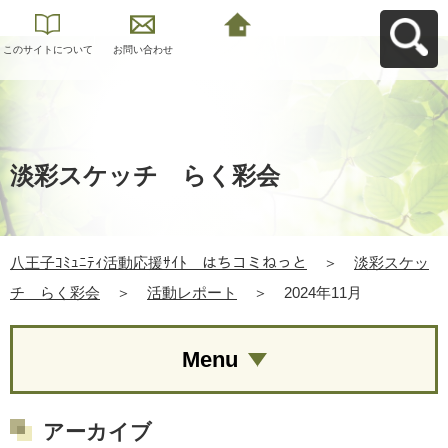
このサイトについて
お問い合わせ
八王子ｺﾐｭﾆﾃｨ活動応
援ｻｲﾄ はちコミねっ
とへ戻る
淡彩スケッチ らく彩会
八王子ｺﾐｭﾆﾃｨ活動応援ｻｲﾄ はちコミねっと
＞
淡彩スケッ
チ らく彩会
＞
活動レポート
＞
2024年11月
Menu
アーカイブ