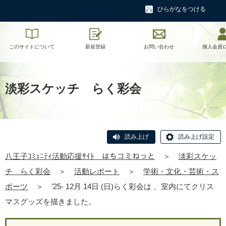
ひらがなをつける
このサイトについて
新規登録
お問い合わせ
個人会員
淡彩スケッチ らく彩会
読み上げ
読み上げ設定
八王子ｺﾐｭﾆﾃｨ活動応援ｻｲﾄ はちコミねっと
＞
淡彩スケッ
チ らく彩会
＞
活動レポート
＞
学術・文化・芸術・ス
ポーツ
＞
’25- 12月 14日 (日)らく彩会は 、室内にてクリス
マスグッズを描きました。