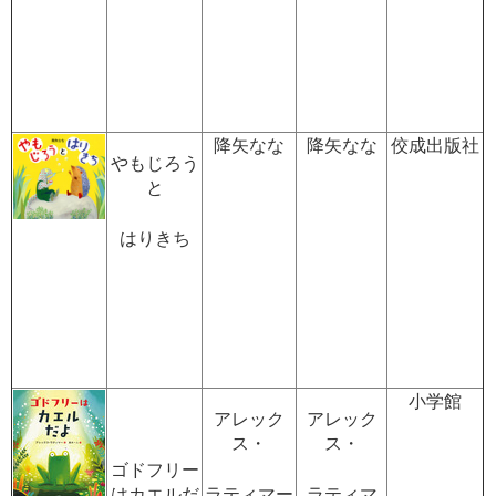
降矢なな
降矢なな
佼成出版社
やもじろう
と
はりきち
小学館
アレック
アレック
ス・
ス・
ゴドフリー
はカエルだ
ラティマー
ラティマ