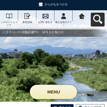
ひらがなをつける
このサイトにつ
新規登録
お問い合わせ
個人会員ログイ
八王子ｺﾐｭﾆﾃｨ活
いて
ン
動応援ｻｲﾄ はち
コミねっとへ戻
る
八王子ｺﾐｭﾆﾃｨ活動応援ｻｲﾄ はちコミねっと
MENU