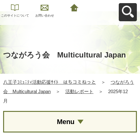
このサイトについて
お問い合わせ
八王子ｺﾐｭﾆﾃｨ活動応
援ｻｲﾄ はちコミねっ
とへ戻る
つながろう会 Multicultural Japan
八王子ｺﾐｭﾆﾃｨ活動応援ｻｲﾄ はちコミねっと
＞
つながろう
会 Multicultural Japan
＞
活動レポート
＞
2025年12
月
Menu