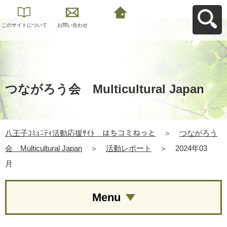
このサイトについて
お問い合わせ
八王子ｺﾐｭﾆﾃｨ活動応
援ｻｲﾄ はちコミねっ
とへ戻る
つながろう会 Multicultural Japan
八王子ｺﾐｭﾆﾃｨ活動応援ｻｲﾄ はちコミねっと
＞
つながろう
会 Multicultural Japan
＞
活動レポート
＞
2024年03
月
Menu