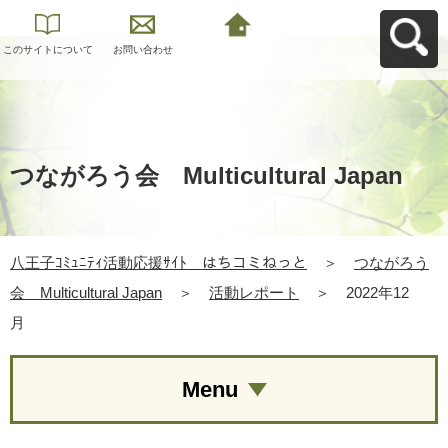
このサイトについて
お問い合わせ
八王子ｺﾐｭﾆﾃｨ活動応
援ｻｲﾄ はちコミねっ
とへ戻る
つながろう会 Multicultural Japan
八王子ｺﾐｭﾆﾃｨ活動応援ｻｲﾄ はちコミねっと
＞
つながろう
会 Multicultural Japan
＞
活動レポート
＞
2022年12
月
Menu