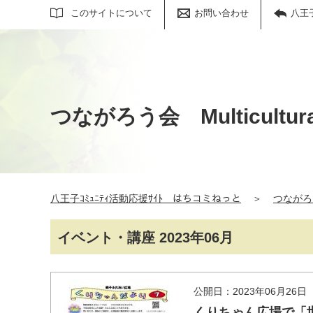
サイト内検索
このサイトについて
お問い合わせ
八王
つながろう会 Multicultural
八王子ｺﾐｭﾆﾃｨ活動応援ｻｲﾄ はちコミねっと
＞
つながろう会
イベント・講座 2023年06月
公開日：2023年06月26日
くりちゃん広場で「世