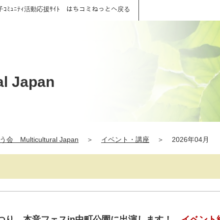
子ｺﾐｭﾆﾃｨ活動応援ｻｲﾄ はちコミねっとへ戻る
 Japan
 Multicultural Japan
＞
イベント・講座
＞
2026年04月
つり 本音フェスin中町公園に出演します！
イベント