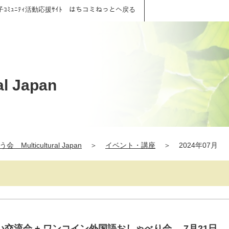
子ｺﾐｭﾆﾃｨ活動応援ｻｲﾄ はちコミねっとへ戻る
 Japan
 Multicultural Japan
＞
イベント・講座
＞
2024年07月
交流会 + ワンコイン外国語おしゃべり会 7月21日