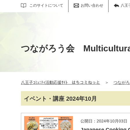
サイト内検索
このサイトについて
お問い合わせ
八王
つながろう会 Multicultural
八王子ｺﾐｭﾆﾃｨ活動応援ｻｲﾄ はちコミねっと
＞
つながろう会
イベント・講座 2024年10月
公開日：2024年10月03日
Japanese Coo