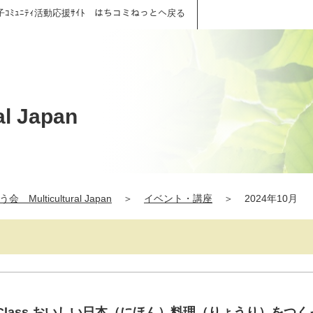
子ｺﾐｭﾆﾃｨ活動応援ｻｲﾄ はちコミねっとへ戻る
 Japan
 Multicultural Japan
＞
イベント・講座
＞
2024年10月
king Class おいしい日本（にほん）料理（りょうり）をつ