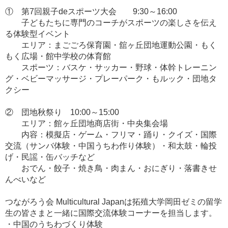
① 第7回親子deスポーツ大会 9:30～16:00
子どもたちに専門のコーチがスポーツの楽しさを伝え
る体験型イベント
エリア：まごごろ保育園・舘ヶ丘団地運動公園・もく
もく広場・館中学校の体育館
スポーツ：バスケ・サッカー・野球・体幹トレーニン
グ・ベビーマッサージ・プレーパーク・もルック・団地タ
クシー
② 団地秋祭り 10:00～15:00
エリア：館ヶ丘団地商店街・中央集会場
内容：模擬店・ゲーム・フリマ・踊り・クイズ・国際
交流（サンバ体験・中国うちわ作り体験）・和太鼓・輪投
げ・民謡・缶バッチなど
おでん・餃子・焼き鳥・肉まん・おにぎり・落書きせ
んべいなど
つながろう会 Multicultural Japanは拓殖大学岡田ゼミの留学
生の皆さまと一緒に国際交流体験コーナーを担当します。
・中国のうちわづくり体験