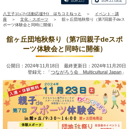
読み上げ
読み上げ設定
八王子ｺﾐｭﾆﾃｨ活動応援ｻｲﾄ はちコミねっと
＞
イベント・講
座
＞
文化・スポーツ
＞
舘ヶ丘団地秋祭り（第7回親子deス
ポーツ体験会と同時に開催）
舘ヶ丘団地秋祭り（第7回親子deスポ
ーツ体験会と同時に開催）
公開日：2024年11月18日 最終更新日：2024年11月20日
登録元：「
つながろう会 Multicultural Japan
」