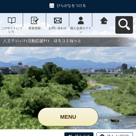
ひらがなをつける
このサイトにつ
新規登録
お問い合わせ
個人会員ログイ
八王子ｺﾐｭﾆﾃｨ活
いて
ン
動応援ｻｲﾄ はち
コミねっとへ戻
る
八王子ｺﾐｭﾆﾃｨ活動応援ｻｲﾄ はちコミねっと
MENU