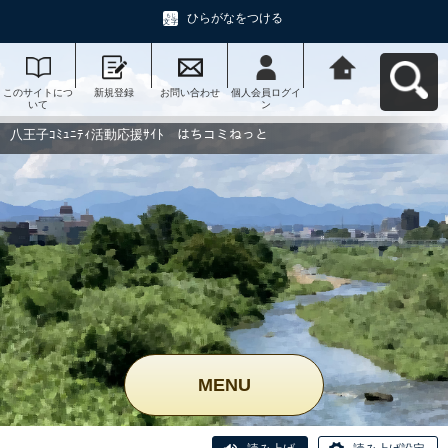
ひらがなをつける
このサイトにつ
新規登録
お問い合わせ
個人会員ログイ
八王子ｺﾐｭﾆﾃｨ活
いて
ン
動応援ｻｲﾄ はち
コミねっとへ戻
る
八王子ｺﾐｭﾆﾃｨ活動応援ｻｲﾄ はちコミねっと
MENU