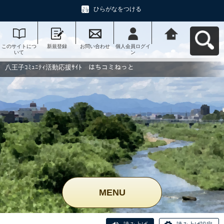
ひらがなをつける
このサイトにつ
新規登録
お問い合わせ
個人会員ログイ
八王子ｺﾐｭﾆﾃｨ活
いて
ン
動応援ｻｲﾄ はち
コミねっとへ戻
る
八王子ｺﾐｭﾆﾃｨ活動応援ｻｲﾄ はちコミねっと
MENU