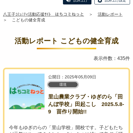
読み上げ
読み上げ設定
八王子ｺﾐｭﾆﾃｨ活動応援ｻｲﾄ はちコミねっと
＞
活動レポート
＞
こどもの健全育成
活動レポート こどもの健全育成
表示件数：435件
公開日：2025年05月09日
環境
里山農業クラブ・ゆぎのら「田
んぼ学校」田起こし 2025.5.8-
9 苗作り開始!!
今年もゆぎのらの「里山学校」開校です。子どもたち