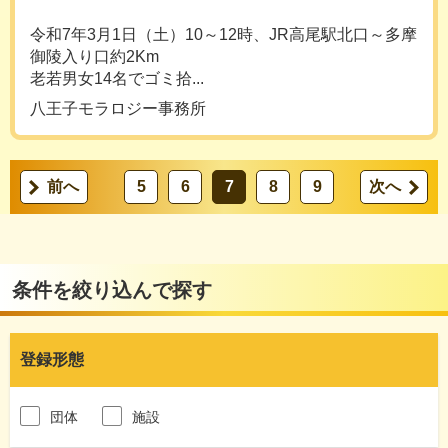
令和7年3月1日（土）10～12時、JR高尾駅北口～多摩
御陵入り口約2Km
老若男女14名でゴミ拾...
八王子モラロジー事務所
前へ
5
6
7
8
9
次へ
条件を絞り込んで探す
登録形態
団体
施設