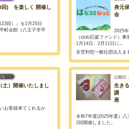
3回) を楽しく 開催し
身元
3回）』を2月25日
市平町会館（八王子市平
202
（ゆめ応援ファンド）事
1月14日、2月11日に...
非営利型一般社団法人ま
ども
公開日：
日（土）開催いたしまし
生き
講
らいお客様来てくれるか
令和7年度(2025年度
2回開催しました。
...