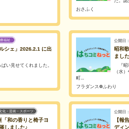
た。認
おさふく
療福祉
公開日：
ェ」2026.2.1 に出
昭和歌
ました
っぱい見せてくれました。
『昭和
（水）
町...
フラダンス❁ふわり
文化・芸術・スポーツ
公開日：
座「和の香りと椅子ヨ
【報告
催しました♪
ディ