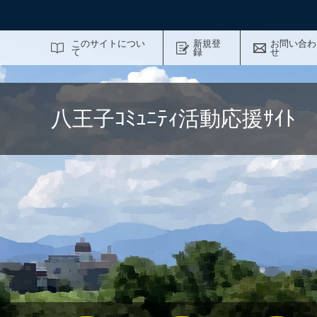
サイト内検索
このサイトについ
新規登
お問い合わ
て
録
せ
八王子ｺﾐｭﾆﾃｨ活動応援ｻｲ