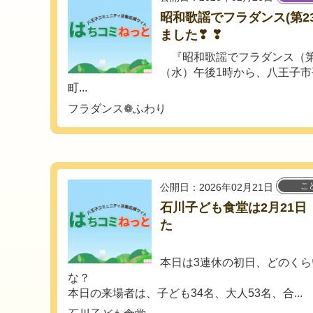
昭和歌謡でフラダンス(第2
ました❣ ❣
『昭和歌謡でフラダンス（第2
（水）午後1時から、八王子
町...
フラダンス❁ふわり
こ
公開日：2026年02月21日
石川子ども食堂は2月21
た
本日は3連休の初日、どのく
な？
本日の来場者は、子ども34名、大人53名、合...