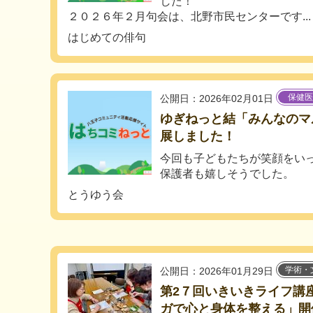
した！
２０２６年２月句会は、北野市民センターです...
はじめての俳句
保健医
公開日：2026年02月01日
ゆぎねっと結「みんなのマルシ
展しました！
今回も子どもたちが笑顔をい
保護者も嬉しそうでした。
とうゆう会
学術・
公開日：2026年01月29日
第2７回いきいきライフ講
ガで心と身体を整える」開