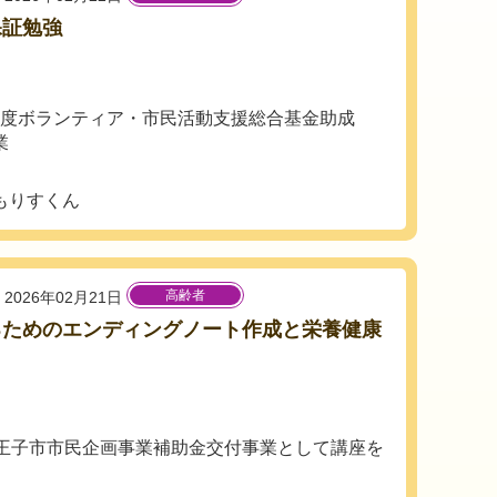
保証勉強
会
5年度ボランティア・市民活動支援総合基金助成
業
もりすくん
高齢者
2026年02月21日
るためのエンディングノート作成と栄養健康
座
）八王子市市民企画事業補助金交付事業として講座を