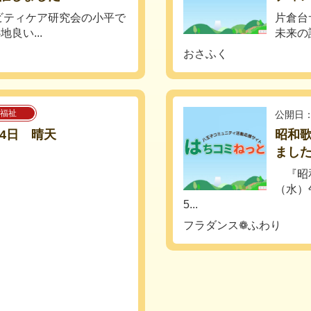
ビティケア研究会の小平で
片倉台
良い...
未来の設
おさふく
福祉
公開日：
4日 晴天
昭和歌
ました
『昭和
（水）
5...
フラダンス❁ふわり