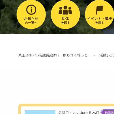
お知らせ
団体
イベント・講座
の一覧へ
を探す
を探す
八王子ｺﾐｭﾆﾃｨ活動応援ｻｲﾄ はちコミねっと
＞
活動レポ
保健医
公開日：2026年02月26日