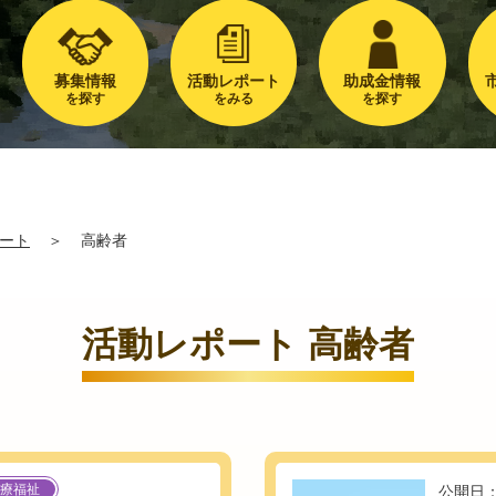
募集情報
活動レポート
助成金情報
を探す
をみる
を探す
ート
＞
高齢者
活動レポート 高齢者
療福祉
公開日：