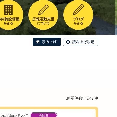
市内施設情報
広報活動支援
ブログ
をみる
について
をみる
読み上げ
読み上げ設定
表示件数：347件
高齢者
2026年02月22日