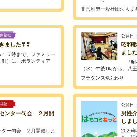
非営利型一般社団法人ま
療福祉
公開日：
きました❣❣
昭和歌
ました
１５時まで、ファミリー
木町）に、ボランティア
『昭和
（水）午後1時から、八王
フラダンス❁ふわり
福祉
公開日：
センター句会 ２月開
男性
しま
ンター句会 ２月開催しま
202