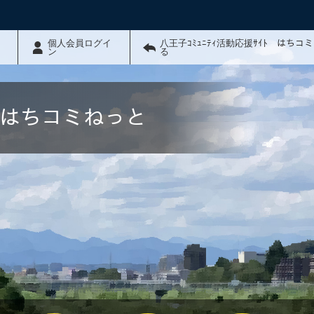
個人会員ログイ
八王子ｺﾐｭﾆﾃｨ活動応援ｻｲﾄ はちコ
ン
る
ﾄ はちコミねっと