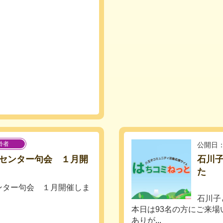
齢者
公開日：
センター句会 １月開
石川子
た
ンター句会 １月開催しま
石川子
本日は93名の方にご来場
ありが...