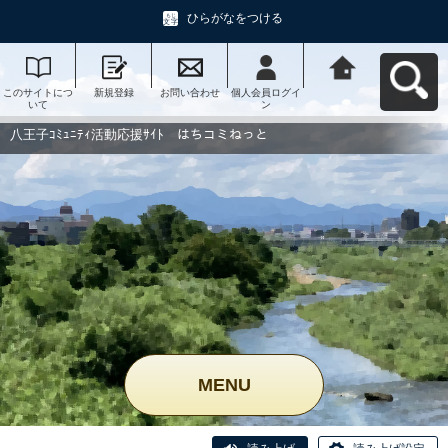
ひらがなをつける
このサイトにつ
新規登録
お問い合わせ
個人会員ログイ
八王子ｺﾐｭﾆﾃｨ活
いて
ン
動応援ｻｲﾄ はち
コミねっとへ戻
る
八王子ｺﾐｭﾆﾃｨ活動応援ｻｲﾄ はちコミねっと
MENU